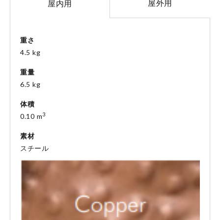
屋外用
屋内用
重さ
4.5 kg
重量
6.5 kg
体積
3
0.10 m
素材
スチール