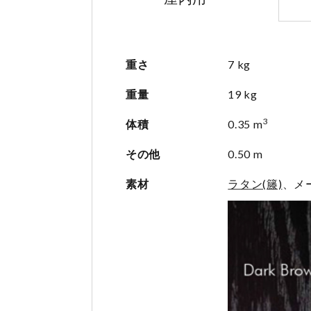
重さ
7 kg
重量
19 kg
3
体積
0.35 m
その他
0.50 m
素材
ラタン(籐)
、メ