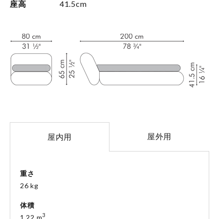
座高
41.5cm
屋外用
屋内用
重さ
26 kg
体積
3
1.22 m