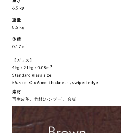
重さ
6.5 kg
重量
8.5 kg
体積
3
0.17 m
【ガラス】
3
4kg / 21kg / 0.08m
Standard glass size:
55.5 cm Ø x 6 mm thickness , swiped edge
素材
再生皮革、
竹材(バンブー)
、合板